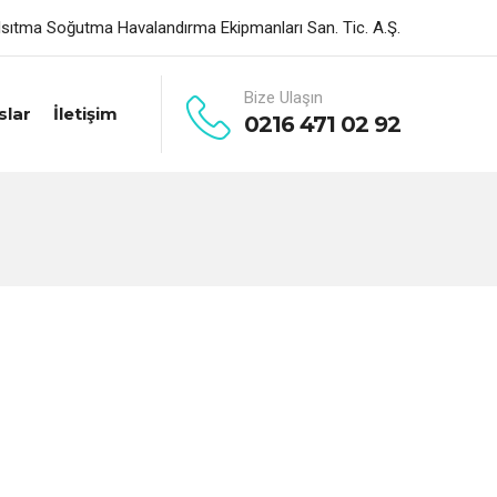
sıtma Soğutma Havalandırma Ekipmanları San. Tic. A.Ş.
Bize Ulaşın
slar
İletişim
0216 471 02 92